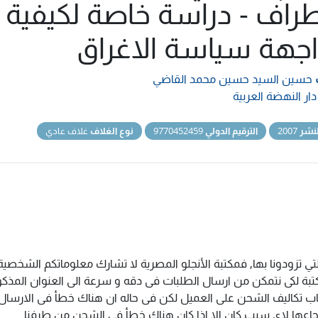
طراف - دراسة خاصة لكيفية
جهة سياسة الاغراق
حسين السيد حسين محمد القاضي
دار النهضة العربية
نشر
2007
الترقيم الدولي
9770452459
نوع الغلاف
غلاف عادي
تي تزودونا بها, فمكتبة الأنجلو المصرية لا تشارك معلوماتكم الشخص
ة لكى نتمكن من ارسال الطلبات فى دقه و سرعة الى العنوان المذكور 
اب تكاليف الشحن على العميل لكن فى حاله ان هناك خطأ فى الارسال ا
سترجاعها لاى سبب كان الا اذا كان هناك خطأ فى الشحن من طرفنا