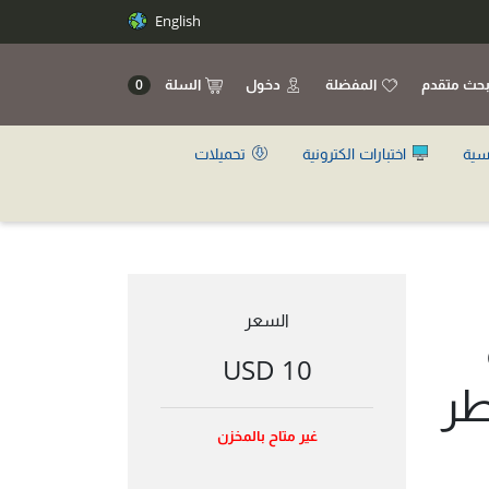
English
حث متقدم
المفضلة
دخول
السلة
0
سية
اختبارات الكترونية
تحميلات
السعر
10 USD
طر
غير متاح بالمخزن