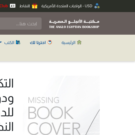
USD - الولايات المتحدة الأمريكية
النقاط
Anglo Club
الرئيسية
اخترنا لك
الكتب
الت
ودو
للد
الن