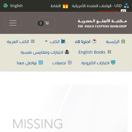
USD - الولايات المتحدة الأمريكية
النقاط
English
Anglo Club
0
الرئيسية
اخترنا لك
الكتب
الكتب العربية
English Books
اختبارات ومقاييس نفسية
اختبارات الكترونية
تحميلات
تواصل معنا