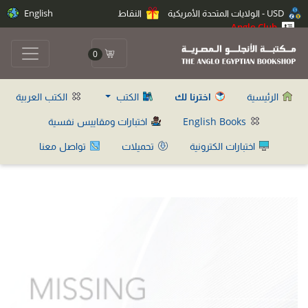
USD - الولايات المتحدة الأمريكية
النقاط
English
Anglo Club
0
الرئيسية
اخترنا لك
الكتب
الكتب العربية
English Books
اختبارات ومقاييس نفسية
اختبارات الكترونية
تحميلات
تواصل معنا