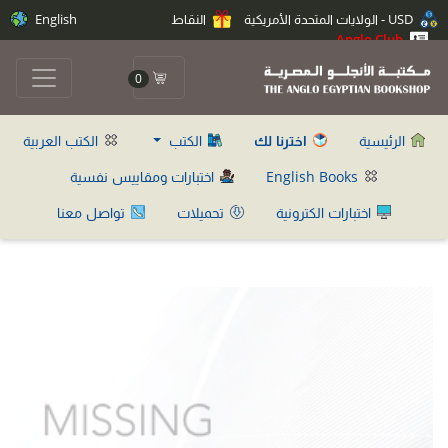
USD - الولايات المتحدة الأمريكية
النقاط
English
Anglo Club
0
الرئيسية
اخترنا لك
الكتب
الكتب العربية
English Books
اختبارات ومقاييس نفسية
اختبارات الكترونية
تحميلات
تواصل معنا