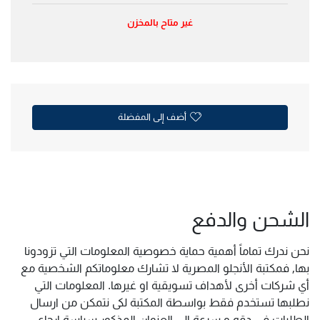
غير متاح بالمخزن
أضف إلى المفضلة
الشحن والدفع
نحن ندرك تماماً أهمية حماية خصوصية المعلومات التي تزودونا
بها, فمكتبة الأنجلو المصرية لا تشارك معلوماتكم الشخصية مع
أي شركات أخرى لأهداف تسويقية او غيرها. المعلومات التي
نطلبها تستخدم فقط بواسطة المكتبة لكى نتمكن من ارسال
الطلبات فى دقه و سرعة الى العنوان المذكور سياسة ارجاع