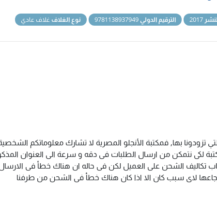
نشر
2017
الترقيم الدولي
9781138937949
نوع الغلاف
غلاف عادي
تي تزودونا بها, فمكتبة الأنجلو المصرية لا تشارك معلوماتكم الشخص
ة لكى نتمكن من ارسال الطلبات فى دقه و سرعة الى العنوان المذكور 
اب تكاليف الشحن على العميل لكن فى حاله ان هناك خطأ فى الارسال ا
سترجاعها لاى سبب كان الا اذا كان هناك خطأ فى الشحن من طرفنا