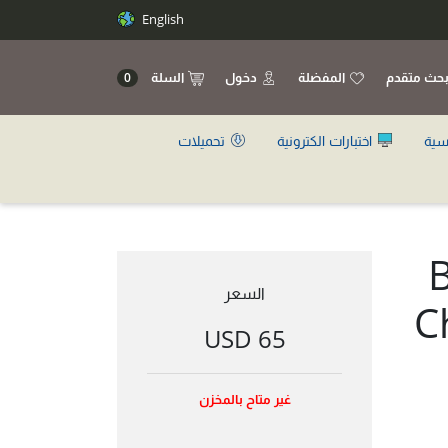
English
حث متقدم
المفضلة
دخول
السلة
0
سية
اختبارات الكترونية
تحميلات
B
السعر
C
65 USD
غير متاح بالمخزن