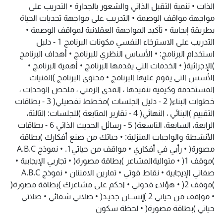
الذات • تنمية التقبل الذاتي والشعور بالجدارة • التدريب على
مواجهة مواقف الوصمة • التدريب على مواجهة تحديات الحياة
بطريقة إيجابية • تأكيد المواجهة العقلانية لمواقف الوصمة •
التدريب على الاسترخاء النفسي مكونات البرنامج 1 - دليل
استخدام البرنامج: • الأساس النظري للبرنامج • أهداف البرنامج
)الإجرائية( • الخدمات التي يقدمها البرنامج • أهمية البرنامج •
الأسس التي يقوم عليها البرنامج • محتوى البرنامج )الفنيات
المستخدمة وكيفية تنفيذها ، المدى الزمني ، ملخص الوحدات ،
خطوات البناء( 2 - دليل الجلسات )مخطط تفصيلي( 3 - بطاقات
التقييم )البنائي ، النهائي( 4 - تقارير المتابعة )للجلسات: الثالثة،
الرابعة، السابعة، التاسعة( 5 - رسائل الحديث الذاتي 6 - بطاقات
الأنشطة والواجبات المنزلية: • حياتك من صنع أفكارك )بطاقة
مصورة( • رأيي في أفكاري • مواقف من حياتي1. • نموذج A.B.C
)موقف 1( • متواليةالمشاعر )بطاقة مصورة( • تجاربي الإيجابية •
صفاتي الإيجابية • نقاط قوتي • تمارين الامتنان • نموذج A.B.C
)موقف 2( • هؤلاء قدوتي • احكم على مشاعرك )بطاقة مصورة(
• مواقف من حياتي 2 )إنســان جديـد( • صلاتي شفائي • صلاتي
حياتي )بطاقة مصورة( • لحظة سكون