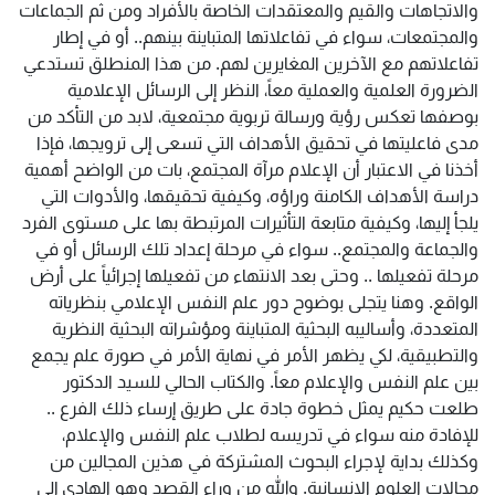
والاتجاهات والقيم والمعتقدات الخاصة بالأفراد ومن ثم الجماعات
والمجتمعات، سواء في تفاعلاتها المتباينة بينهم.. أو في إطار
تفاعلاتهم مع الآخرين المغايرين لهم. من هذا المنطلق تستدعي
الضرورة العلمية والعملية معاً، النظر إلى الرسائل الإعلامية
بوصفها تعكس رؤية ورسالة تربوية مجتمعية، لابد من التأكد من
مدى فاعليتها في تحقيق الأهداف التي تسعى إلى ترويجها، فإذا
أخذنا في الاعتبار أن الإعلام مرآة المجتمع، بات من الواضح أهمية
دراسة الأهداف الكامنة وراؤه، وكيفية تحقيقها، والأدوات التي
يلجأ إليها، وكيفية متابعة التأثيرات المرتبطة بها على مستوى الفرد
والجماعة والمجتمع.. سواء في مرحلة إعداد تلك الرسائل أو في
مرحلة تفعيلها .. وحتى بعد الانتهاء من تفعيلها إجرائياً على أرض
الواقع. وهنا يتجلى بوضوح دور علم النفس الإعلامي بنظرياته
المتعددة، وأساليبه البحثية المتباينة ومؤشراته البحثية النظرية
والتطبيقية، لكي يظهر الأمر في نهاية الأمر في صورة علم يجمع
بين علم النفس والإعلام معاً. والكتاب الحالي للسيد الدكتور
طلعت حكيم يمثل خطوة جادة على طريق إرساء ذلك الفرع ..
للإفادة منه سواء في تدريسه لطلاب علم النفس والإعلام،
وكذلك بداية لإجراء البحوث المشتركة في هذين المجالين من
مجالات العلوم الإنسانية. والله من وراء القصد وهو الهادي إلى