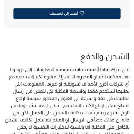
أضف إلى المفضلة
الشحن والدفع
نحن ندرك تماماً أهمية حماية خصوصية المعلومات التي تزودونا
بها, فمكتبة الأنجلو المصرية لا تشارك معلوماتكم الشخصية مع
أي شركات أخرى لأهداف تسويقية او غيرها. المعلومات التي
نطلبها تستخدم فقط بواسطة المكتبة لكى نتمكن من ارسال
الطلبات فى دقه و سرعة الى العنوان المذكور سياسة ارجاع
السلع يمكن ارجاع الكتب المباعة فى خلال اربعة عشر يوما من
تاريخ الشراء و يتم حساب تكاليف الشحن على العميل لكن فى
حاله ان هناك خطأ فى الارسال او المنتج يتم تحمل تكاليف الشحن
بالكامل على المكتبة اما بالنسبة للاختبارات النفسية لا يمكن
استرجاعها لاى سبب كان الا اذا كان هناك خطأ فى الشحن من