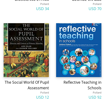
Pollard
Pollard
34 USD
70 USD
The Social World Of Pupil
Reflective Teaching in
Assessment
Schools
Pollard
Pollard
12 USD
92 USD