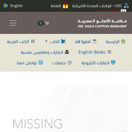
USD - الولايات المتحدة الأمريكية
النقاط
English
Anglo Club
0
الرئيسية
اخترنا لك
الكتب
الكتب العربية
English Books
اختبارات ومقاييس نفسية
اختبارات الكترونية
تحميلات
تواصل معنا