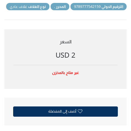
الترقيم الدولي
9789777542159
المحرر
.
نوع الغلاف
غلاف عادي
السعر
2 USD
غير متاح بالمخزن
أضف إلى المفضلة