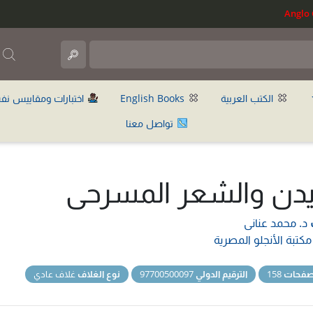
ب
الكتب العربية
English Books
اختبارات ومقاييس نف
تواصل معنا
يدن والشعر المسرحى
د. محمد عنانى
مكتبة الأنجلو المصرية
لصفحات
158
الترقيم الدولي
97700500097
نوع الغلاف
غلاف عادي