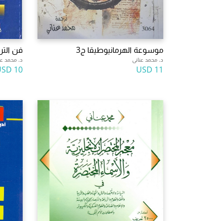
موسوعة الهرمانيوطيقا ج3
فن التر
د. محمد عنانى
د. محمد عن
10 USD
11 USD