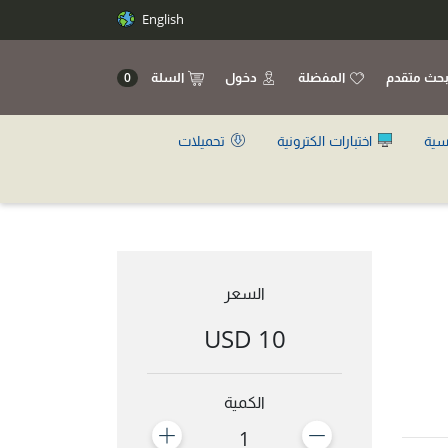
English
حث متقدم
المفضلة
دخول
السلة
0
سية
اختبارات الكترونية
تحميلات
السعر
10 USD
الكمية
1