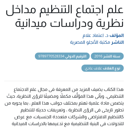
علم اجتماع التنظيم مداخل
نظرية ودراسات ميدانية
المؤلف
د. اعتماد علام
الناشر
مكتبة الأنجلو المصرية
سنة النشر
2016
الترقيم الدولي
9789770528334
نوع الغلاف
غلاف عادي
هذا الكتاب يضيف المزيد من المعرفة فى مجال علم الاجتماع
التنظيمى. ويأتى هذا المؤلُّف مكملاً ومضيفًا للرؤى النظرية، حيثً
يتضمن مادة علمية تهتم بمختلف جوانب هذا العلم ، بما يحويه من
تطور تاريخى فى الرؤى النظرية ، وتعريفات حديثة للتنظيم
كالتنظيم الافتراضى والشركات متعددة الجنسيات، مع عرض
للتحولات فى البنية التنظيمية مع تدعيمها بالدراسات الميدانية