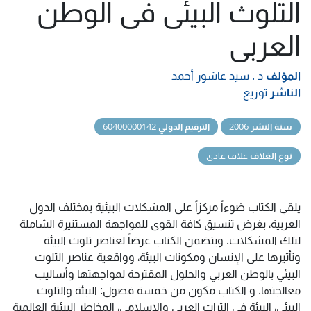
التلوث البيئى فى الوطن
العربى
المؤلف
د . سيد عاشور أحمد
الناشر
توزيع
سنة النشر
2006
الترقيم الدولي
60400000142
نوع الغلاف
غلاف عادي
يلقي الكتاب ضوءاً مركزاً على المشكلات البيئية بمختلف الدول
العربية، بغرض تنسيق كافة القوى للمواجهة المستنيرة الشاملة
لتلك المشكلات. ويتضمن الكتاب عرضاً لعناصر تلوث البيئة
وتأثيرها على الإنسان ومكونات البيئة، وواقعية عناصر التلوث
البيئي بالوطن العربي والحلول المقترحة لمواجهتها وأساليب
معالجتها. و الكتاب مكون من خمسة فصول: البيئة والتلوث
البيئي، البيئة في التراث العربي والإسلامي، المخاطر البيئية العالمية