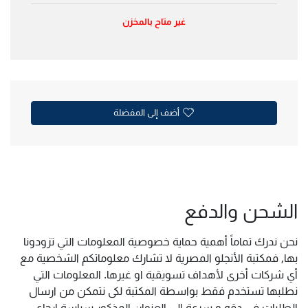
غير متاح بالمخزن
أضف إلى المفضلة
الشحن والدفع
نحن ندرك تماماً أهمية حماية خصوصية المعلومات التي تزودونا
بها, فمكتبة الأنجلو المصرية لا تشارك معلوماتكم الشخصية مع
أي شركات أخرى لأهداف تسويقية او غيرها. المعلومات التي
نطلبها تستخدم فقط بواسطة المكتبة لكى نتمكن من ارسال
الطلبات فى دقه و سرعة الى العنوان المذكور سياسة ارجاع