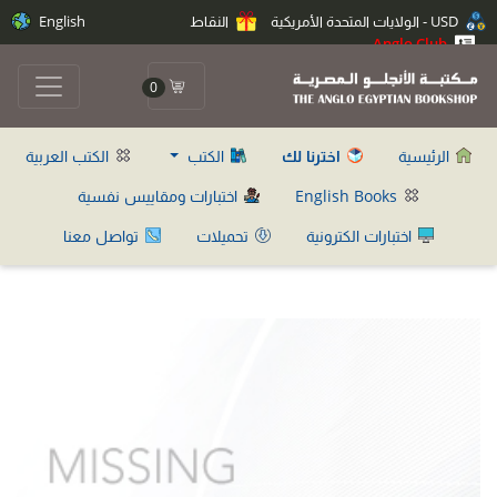
USD - الولايات المتحدة الأمريكية
النقاط
English
Anglo Club
0
الرئيسية
اخترنا لك
الكتب
الكتب العربية
English Books
اختبارات ومقاييس نفسية
اختبارات الكترونية
تحميلات
تواصل معنا