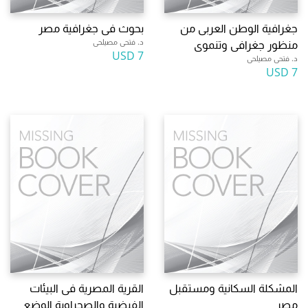
جغرافية الوطن العربى من
بحوث فى جغرافية مصر
د. فتحى مصيلحى
منظور جغرافى وتنموى
7 USD
د. فتحى مصيلحى
7 USD
المشكلة السكانية ومستقبل
القرية المصرية فى البيئات
مصر
الفيضية والصحراوية الوضع