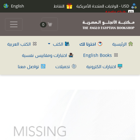
USD - الولايات المتحدة الأمريكية
النقاط
English
Anglo Club
0
الرئيسية
اخترنا لك
الكتب
الكتب العربية
English Books
اختبارات ومقاييس نفسية
اختبارات الكترونية
تحميلات
تواصل معنا