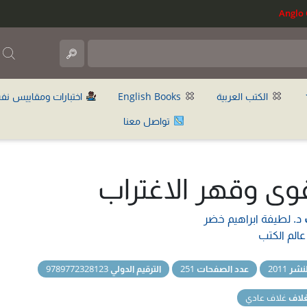
ب
الكتب العربية
English Books
اختبارات ومقاييس نف
تواصل معنا
قوى وقهر الاغتراب
د. لطيفة ابراهيم خضر
عالم الكتب
نشر
2011
عدد الصفحات
251
الترقيم الدولي
9789772328123
غلاف
غلاف عادي