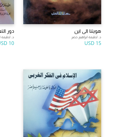
هويتنا الى اين
دور التع
د. لطيفة ابراهيم خضر
د. لطيفة ا
10 USD
15 USD