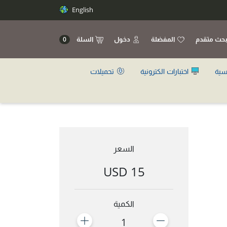
English
حث متقدم
المفضلة
دخول
السلة
0
سية
اختبارات الكترونية
تحميلات
السعر
15 USD
الكمية
1