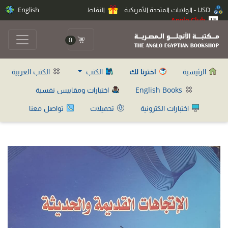
USD - الولايات المتحدة الأمريكية
النقاط
English
Anglo Club
0
الرئيسية
اخترنا لك
الكتب
الكتب العربية
English Books
اختبارات ومقاييس نفسية
اختبارات الكترونية
تحميلات
تواصل معنا