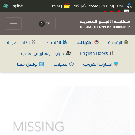
USD - الولايات المتحدة الأمريكية
النقاط
English
Anglo Club
0
الرئيسية
اخترنا لك
الكتب
الكتب العربية
English Books
اختبارات ومقاييس نفسية
اختبارات الكترونية
تحميلات
تواصل معنا