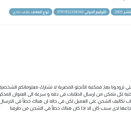
نشر
2005
الترقيم الدولي
9781852338343
نوع الغلاف
غلاف عادي
تي تزودونا بها, فمكتبة الأنجلو المصرية لا تشارك معلوماتكم الشخص
ة لكى نتمكن من ارسال الطلبات فى دقه و سرعة الى العنوان المذكور 
اب تكاليف الشحن على العميل لكن فى حاله ان هناك خطأ فى الارسال ا
سترجاعها لاى سبب كان الا اذا كان هناك خطأ فى الشحن من طرفنا