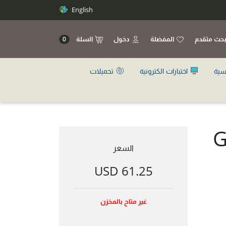
English
حث متقدم
المفضلة
دخول
السلة
0
سية
اختبارات الكترونية
تحميلات
G
السعر
61.25 USD
غير متاح بالمخزن