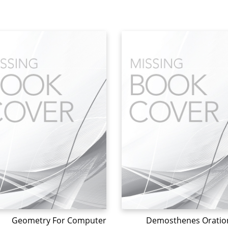
Geometry For Computer
Demosthenes Oratio