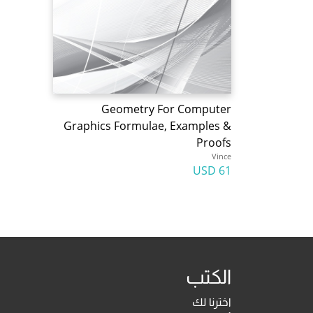
Geometry For Computer
Graphics Formulae, Examples &
Proofs
Vince
61 USD
الكتب
اخترنا لك