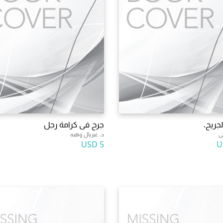
لجريح.
جرح فى كرامة رجل
ى
د. غبريال وهبه
5 USD