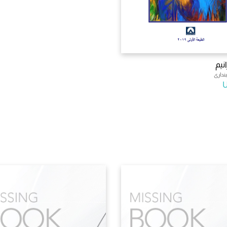
انيم
ندارى