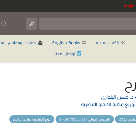
ب
الكتب العربية
English Books
اختبارات ومقاييس نف
تواصل معنا
رح
د. حسن البندارى
توزيع مكتبة الانجلو المصرية
نشر
2023
الترقيم الدولي
9789770535387
نوع الغلاف
غلاف عادي