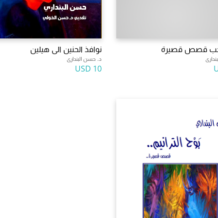
الحب قصص قصيرة
نوافذ الحنين الى هيلين
ندارى
د. حسن البندارى
10 USD