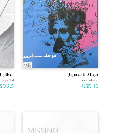
جرحك يا شهريار
الطائر ا
عواطف سيد احمد
اجاثا كريست
2.5 USD
10 USD