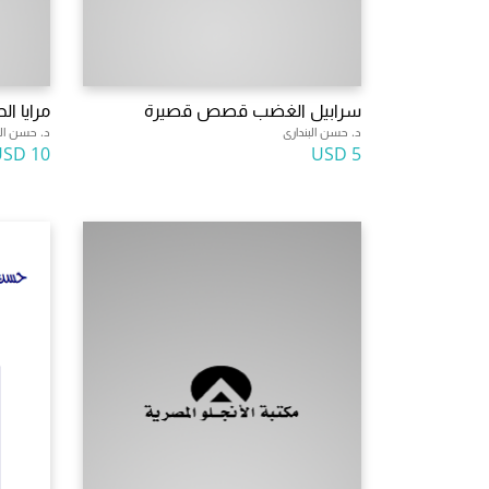
سرابيل الغضب قصص قصيرة
مرايا 
د. حسن البندارى
د. حسن الب
10 USD
5 USD