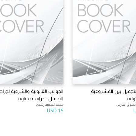
لتجميل بين المشروعية
الجوانب القانونية والشرعية لجراح
لية
التجميل - دراسة مقارنة
لمنوخ العازمي
محمد السعيد رشدي
15 USD