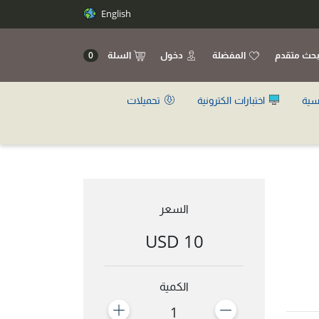
English
حث متقدم
المفضلة
دخول
السلة
0
سية
اختبارات الكترونية
تحميلات
السعر
10 USD
الكمية
1