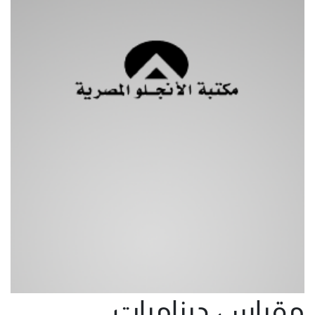
مقياس ديناميات