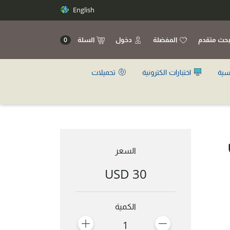
English
حث متقدم
المفضلة
دخول
السلة
0
سية
اختبارات الكترونية
تحميلات
السعر
30 USD
الكمية
1