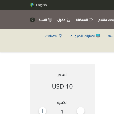
English
حث متقدم
المفضلة
دخول
السلة
0
سية
اختبارات الكترونية
تحميلات
السعر
10 USD
الكمية
1