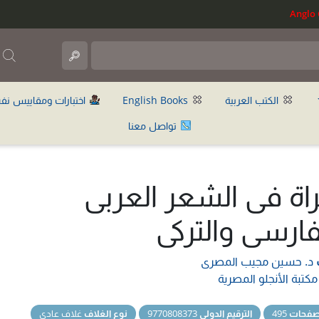
ب
الكتب العربية
English Books
اختبارات ومقاييس نف
تواصل معنا
راة فى الشعر العربى
فارسى والتركى
د. حسين مجيب المصرى
مكتبة الأنجلو المصرية
لصفحات
495
الترقيم الدولي
9770808373
نوع الغلاف
غلاف عادي