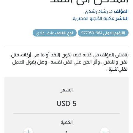
المؤلف
د. رشاد رشدى
الناشر
مكتبة الأنجلو المصرية
الترقيم الدولي
9770501964
نوع الغلاف
غلاف عادي
يناقش المؤلف في كتابه كيف يكون النقد أو ما هي أركانه، مثل
الفن واللافن ، وأثر الفن علي الفن نفسه ، وهل يقول العمل
الفني ًشيئا .
السعر
5 USD
الكمية
1