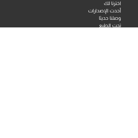
اخترنا لك
أحدث الإصدارات
وصلنا حديثا
تحت الطبع
اختبارات ومقاييس نفسية
مكتبة الأنجلو المصرية
اختبارات الكترونية
أخبار ومعارض
تحميلات
أخبار
تواصل معنا
Developed & Maintained by