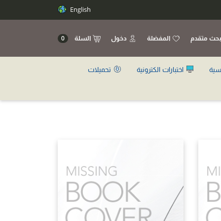
English
حث متقدم
المفضلة
دخول
السلة
0
سية
اختبارات الكترونية
تحميلات