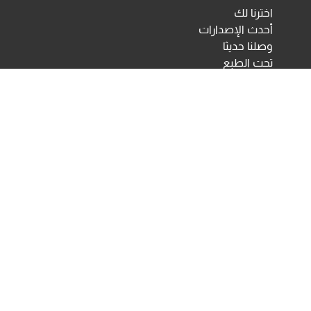
اخترنا لك
أحدث الإصدارات
وصلنا حديثا
تحت الطبع
اختبارات ومقاييس نفسية
مكتبة الأنجلو المصرية
اختبارات الكترونية
أخبار ومعارض
تحميلات
أخبار
تواصل معنا
Developed & Maintained by