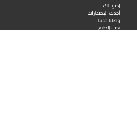
اخترنا لك
أحدث الإصدارات
وصلنا حديثا
تحت الطبع
اختبارات ومقاييس نفسية
مكتبة الأنجلو المصرية
اختبارات الكترونية
أخبار ومعارض
تحميلات
أخبار
تواصل معنا
Developed & Maintained by