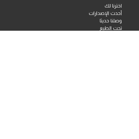
اخترنا لك
أحدث الإصدارات
وصلنا حديثا
تحت الطبع
اختبارات ومقاييس نفسية
مكتبة الأنجلو المصرية
اختبارات الكترونية
أخبار ومعارض
تحميلات
أخبار
تواصل معنا
Developed & Maintained by