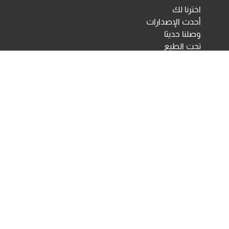
اخترنا لك
أحدث الإصدارات
وصلنا حديثا
تحت الطبع
اختبارات ومقاييس نفسية
مكتبة الأنجلو المصرية
اختبارات الكترونية
أخبار ومعارض
تحميلات
أخبار
تواصل معنا
Developed & Maintained by