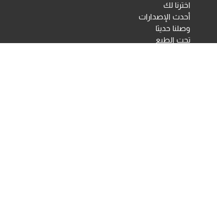
اخترنا لك
أحدث الإصدارات
وصلنا حديثا
تحت الطبع
اختبارات ومقاييس نفسية
مكتبة الأنجلو المصرية
اختبارات الكترونية
أخبار ومعارض
تحميلات
أخبار
تواصل معنا
Developed & Maintained by