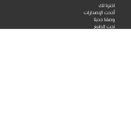
اخترنا لك
أحدث الإصدارات
وصلنا حديثا
تحت الطبع
اختبارات ومقاييس نفسية
مكتبة الأنجلو المصرية
اختبارات الكترونية
أخبار ومعارض
تحميلات
أخبار
تواصل معنا
Developed & Maintained by