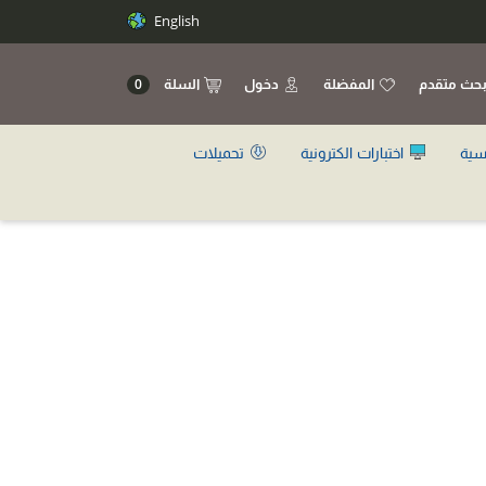
English
حث متقدم
المفضلة
دخول
السلة
0
سية
اختبارات الكترونية
تحميلات