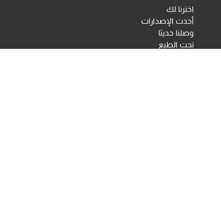
اخترنا لك
أحدث الإصدارات
وصلنا حديثا
تحت الطبع
اختبارات ومقاييس نفسية
مكتبة الأنجلو المصرية
اختبارات الكترونية
أخبار ومعارض
تحميلات
أخبار
تواصل معنا
Developed & Maintained by