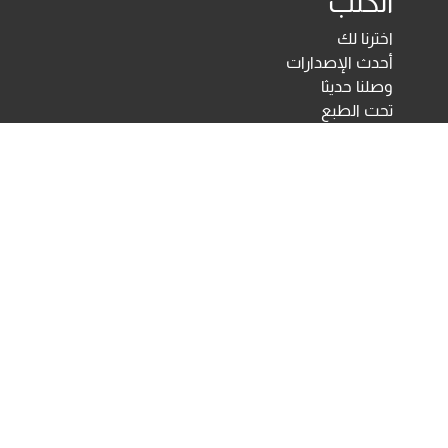
الكتب
اخترنا لك
أحدث الإصدارات
وصلنا حديثا
تحت الطبع
اختبارات ومقاييس نفسية
مكتبة الأنجلو المصرية
اختبارات الكترونية
أخبار ومعارض
تحميلات
أخبار
تواصل معنا
Developed & Maintained by