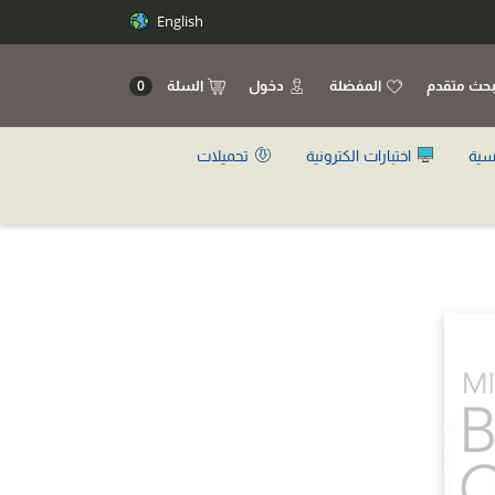
English
حث متقدم
المفضلة
دخول
السلة
0
سية
اختبارات الكترونية
تحميلات