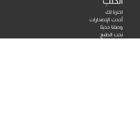
الكتب
اخترنا لك
أحدث الإصدارات
وصلنا حديثا
تحت الطبع
اختبارات ومقاييس نفسية
مكتبة الأنجلو المصرية
اختبارات الكترونية
أخبار ومعارض
تحميلات
أخبار
تواصل معنا
Developed & Maintained by