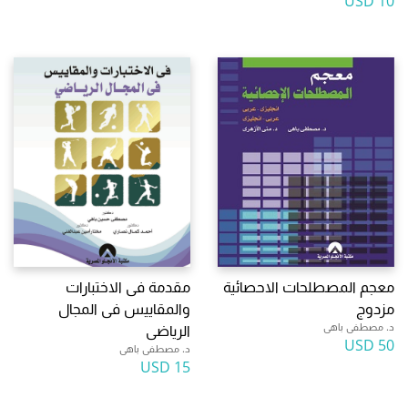
10 USD
معجم المصطلحات الاحصائية
مقدمة فى الاختبارات
مزدوج
والمقاييس فى المجال
د. مصطفى باهى
الرياضى
50 USD
د. مصطفى باهى
15 USD