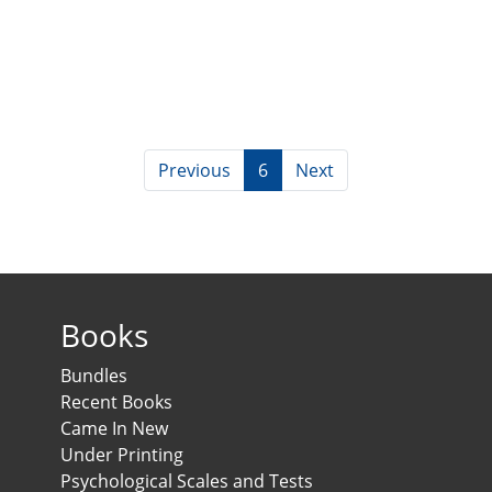
Previous
6
Next
Books
Bundles
Recent Books
Came In New
Under Printing
Psychological Scales and Tests