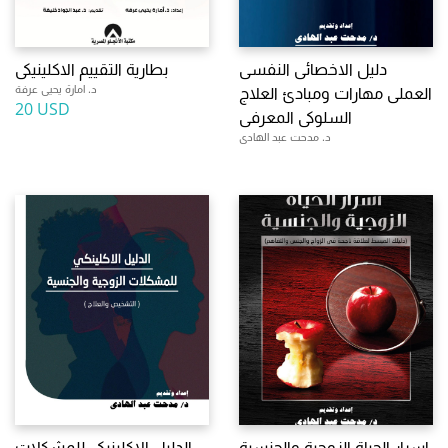
دليل الاخصائى النفسى
بطارية التقييم الاكلينيكى
د. امارة يحيى عرفة
العملى مهارات ومبادئ العلاج
20 USD
السلوكى المعرفى
د. مدحت عبد الهادى
اسرار الحياة الزوجية والجنسية
الدليل الاكلينيكى للمشكلات