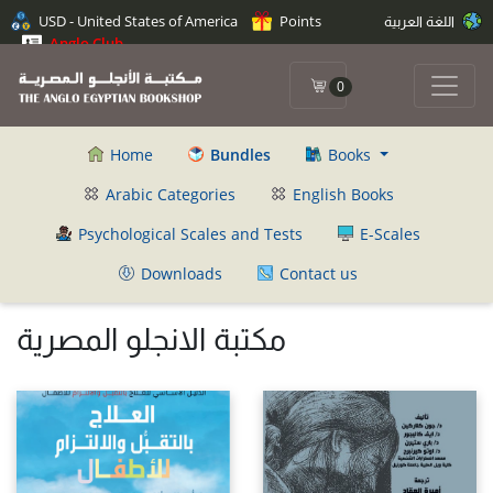
اللغة العربية
Points
USD - United States of America
Anglo Club
0
Home
Bundles
Books
Arabic Categories
English Books
Psychological Scales and Tests
E-Scales
Downloads
Contact us
مكتبة الانجلو المصرية