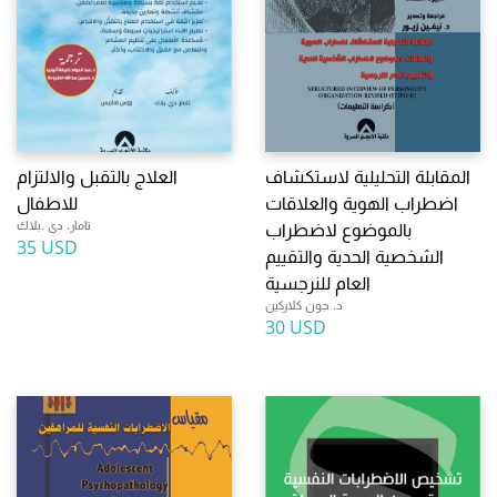
المقابلة التحليلية لاستكشاف
العلاج بالتقبل والالتزام
اضطراب الهوية والعلاقات
للاطفال
تامار. دى .بلاك
بالموضوع لاضطراب
35 USD
الشخصية الحدية والتقييم
العام للنرجسية
د. جون كلاركين
30 USD