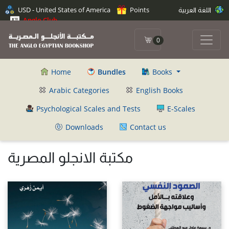
اللغة العربية
Points
USD - United States of America
Anglo Club
0
Home
Bundles
Books
Arabic Categories
English Books
Psychological Scales and Tests
E-Scales
Downloads
Contact us
مكتبة الانجلو المصرية