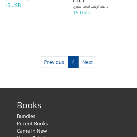
أ و ب
15 USD
د. عبد الرقيب احمد البحيرى
15 USD
Previous
4
Next
Books
Bundles
Recent Books
Came In New