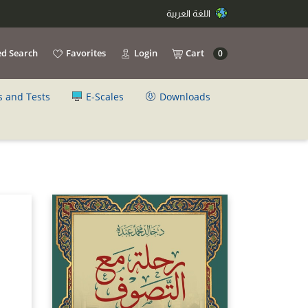
اللغة العربية
d Search
Favorites
Login
Cart
0
s and Tests
E-Scales
Downloads