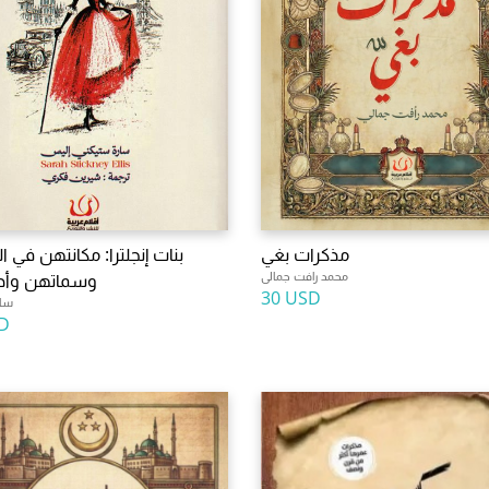
مذكرات بغي
بنات إنجلترا: مكانتهن في ا
محمد رافت جمالى
وسماتهن وأد
30 USD
سار
D