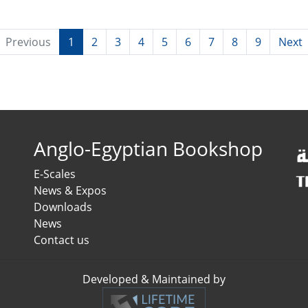
Previous
1
2
3
4
5
6
7
8
9
Next
Anglo-Egyptian Bookshop
E-Scales
News & Expos
Downloads
News
Contact us
Developed & Maintained by