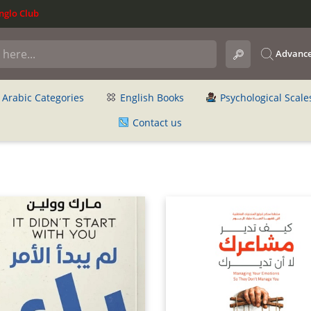
glo Club
Advance
Arabic Categories
English Books
Psychological Scale
Contact us