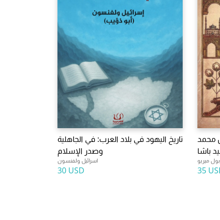
رة (1857-1840 من محمد
تاريخ اليهود في بلاد العرب: في الجاهلية
د باشا
وصدر الإسلام
بول ميريو
اسرائيل ولفنسون
30 USD
35 US