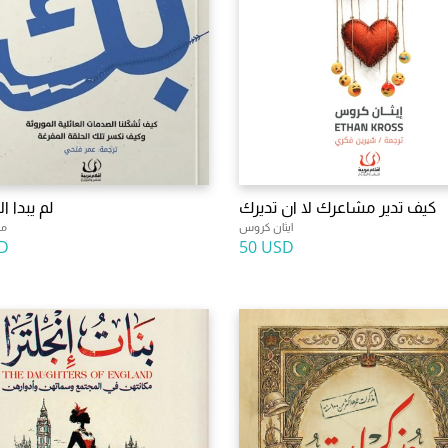
كيف تدير مشاعرك لا ان تديرك
لم يبدا ا
ايثان كروس
ما
D
50 USD