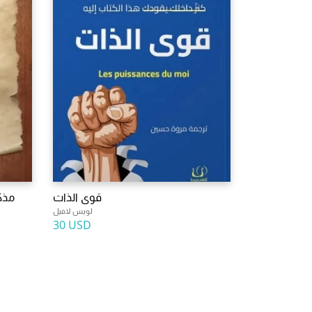
قوى الذات
مذك
لويس لافيل
30 USD