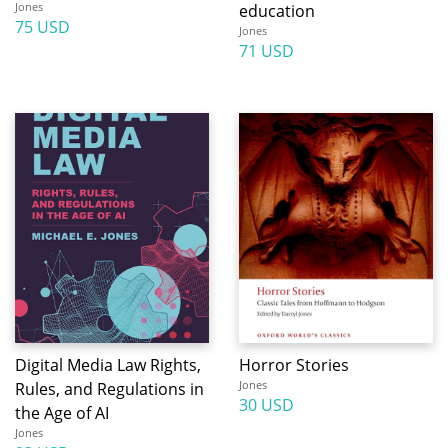
Jones
education
75 USD
Jones
71 USD
Digital Media Law Rights,
Horror Stories
Jones
Rules, and Regulations in
30 USD
the Age of AI
Jones