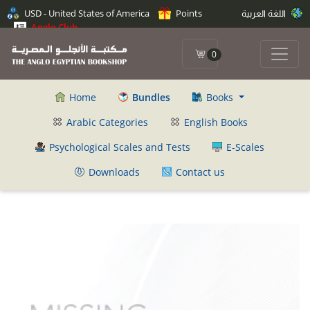
USD - United States of America
Points
اللغة العربية
Anglo Club
0
Home
Bundles
Books
Arabic Categories
English Books
Psychological Scales and Tests
E-Scales
Downloads
Contact us