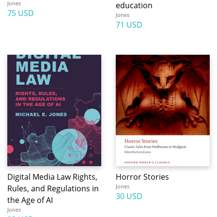
Jones
education
75 USD
Jones
71 USD
Digital Media Law Rights,
Horror Stories
Jones
Rules, and Regulations in
30 USD
the Age of AI
Jones