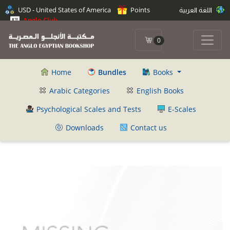
USD - United States of America
Points
اللغة العربية
Anglo Club
0
Home
Bundles
Books
Arabic Categories
English Books
Psychological Scales and Tests
E-Scales
Downloads
Contact us