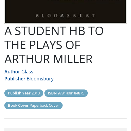
A STUDENT HB TO
THE PLAYS OF
ARTHUR MILLER
Author
Glass
Publisher
Bloomsbury
Publish Year
2013
ISBN
9781408184875
Book Cover
Paperback Cover