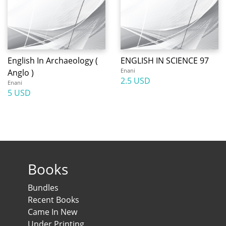
English In Archaeology (
ENGLISH IN SCIENCE 97
Enani
Anglo )
2.5 USD
Enani
5 USD
Books
Bundles
Recent Books
Came In New
Under Printing