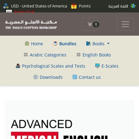
USD - United States of America
Points
اللغة العربية
Anglo Club
0
Home
Bundles
Books
Arabic Categories
English Books
Psychological Scales and Tests
E-Scales
Downloads
Contact us