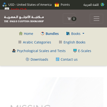
USD - United States of America
Points
اللغة العربية
Anglo Club
0
Home
Bundles
Books
Arabic Categories
English Books
Psychological Scales and Tests
E-Scales
Downloads
Contact us