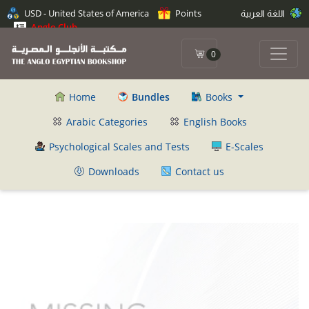
USD - United States of America
Points
اللغة العربية
Anglo Club
0
Home
Bundles
Books
Arabic Categories
English Books
Psychological Scales and Tests
E-Scales
Downloads
Contact us