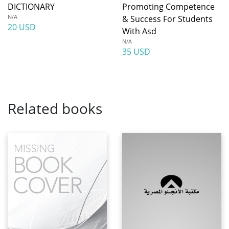
DICTIONARY
Promoting Competence
N/A
& Success For Students
20 USD
With Asd
N/A
35 USD
Related books