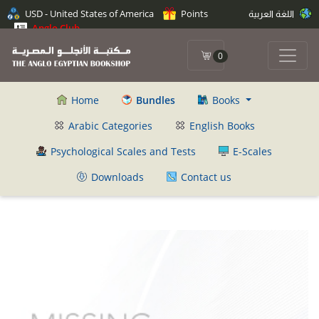
USD - United States of America
Points
اللغة العربية
Anglo Club
0
Home
Bundles
Books
Arabic Categories
English Books
Psychological Scales and Tests
E-Scales
Downloads
Contact us