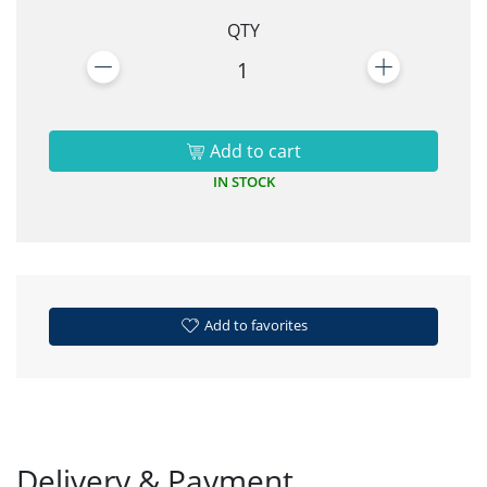
QTY
1
Add to cart
IN STOCK
Add to favorites
Delivery & Payment