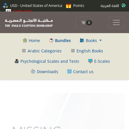
USD - United States of America
Points
اللغة العربية
Anglo Club
0
Home
Bundles
Books
Arabic Categories
English Books
Psychological Scales and Tests
E-Scales
Downloads
Contact us