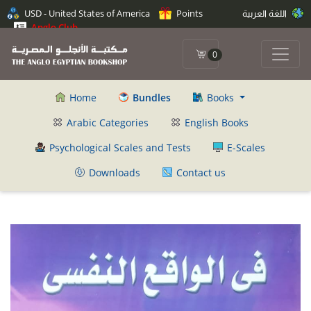
اللغة العربية
Points
USD - United States of America
Anglo Club
0
Home
Bundles
Books
Arabic Categories
English Books
Psychological Scales and Tests
E-Scales
Downloads
Contact us